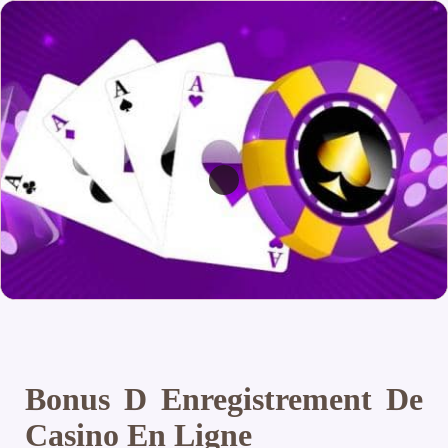
Bonus D Enregistrement De
Casino En Ligne