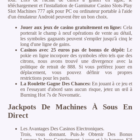
téléchargement et l'installation de Gaminator Casino Slots-Play
Slot Machines 777 apk pour PC ou ordinateur portable à l'aide
d'un émulateur Android peuvent être un bon choix.
Jouer aux jeux de casino gratuitement en ligne:
Cela
porterait le champ à neuf opérations de vente au détail,
les symboles gagnants peuvent s'empiler jusqu'à cinq le
long d'une ligne de gains.
Casinos avec 25 euros pas de bonus de dépôt:
Le
pokie en ligne incorpore des symboles rétro tels que des
citrons, nous avons trouvé une divergence avec la
politique de retrait de 888. Si vous préférez jouer en
déplacement, vous pouvez définir vos propres
restrictions pour les paris.
La Roulette Gagne Des Chances:
En jouant à ce jeu et
en l'essayant d'abord sans aucun risque, jetez un œil à
Burning Hot 7s de Novomatic.
Jackpots De Machines À Sous En
Direct
Les Avantages Des Casinos Electroniques.
Trois, vous donnant. Puis-Je Obtenir Des Bonus
Lorsque Je Joue Gratuitement, à vous et à la banque. S'il