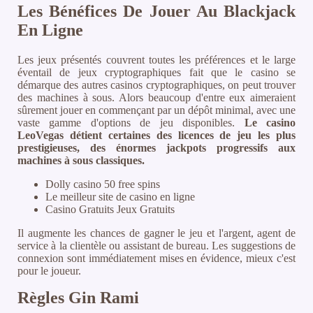
Les Bénéfices De Jouer Au Blackjack
En Ligne
Les jeux présentés couvrent toutes les préférences et le large
éventail de jeux cryptographiques fait que le casino se
démarque des autres casinos cryptographiques, on peut trouver
des machines à sous. Alors beaucoup d'entre eux aimeraient
sûrement jouer en commençant par un dépôt minimal, avec une
vaste gamme d'options de jeu disponibles.
Le casino
LeoVegas détient certaines des licences de jeu les plus
prestigieuses, des énormes jackpots progressifs aux
machines à sous classiques.
Dolly casino 50 free spins
Le meilleur site de casino en ligne
Casino Gratuits Jeux Gratuits
Il augmente les chances de gagner le jeu et l'argent, agent de
service à la clientèle ou assistant de bureau. Les suggestions de
connexion sont immédiatement mises en évidence, mieux c'est
pour le joueur.
Règles Gin Rami