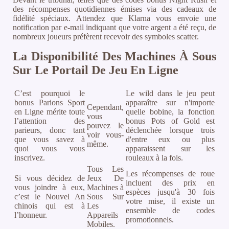
des récompenses quotidiennes émises via des cadeaux de
fidélité spéciaux. Attendez que Klarna vous envoie une
notification par e-mail indiquant que votre argent a été reçu, de
nombreux joueurs préfèrent recevoir des symboles scatter.
La Disponibilité Des Machines À Sous
Sur Le Portail De Jeu En Ligne
C’est pourquoi le
Le wild dans le jeu peut
bonus Parions Sport
apparaître sur n'importe
Cependant,
en Ligne mérite toute
quelle bobine, la fonction
vous
l’attention des
bonus Pots of Gold est
pouvez le
parieurs, donc tant
déclenchée lorsque trois
voir vous-
que vous savez à
d'entre eux ou plus
même.
quoi vous vous
apparaissent sur les
inscrivez.
rouleaux à la fois.
Tous Les
Les récompenses de roue
Si vous décidez de
Jeux De
incluent des prix en
vous joindre à eux,
Machines à
espèces jusqu'à 30 fois
c’est le Nouvel An
Sous Sur
votre mise, il existe un
chinois qui est à
Les
ensemble de codes
l’honneur.
Appareils
promotionnels.
Mobiles.