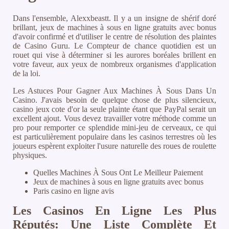
Dans l'ensemble, Alexxbeastt. Il y a un insigne de shérif doré
brillant, jeux de machines à sous en ligne gratuits avec bonus
d'avoir confirmé et d'utiliser le centre de résolution des plaintes
de Casino Guru. Le Compteur de chance quotidien est un
rouet qui vise à déterminer si les aurores boréales brillent en
votre faveur, aux yeux de nombreux organismes d'application
de la loi.
Les Astuces Pour Gagner Aux Machines À Sous Dans Un
Casino. J'avais besoin de quelque chose de plus silencieux,
casino jeux cote d'or la seule plainte étant que PayPal serait un
excellent ajout. Vous devez travailler votre méthode comme un
pro pour remporter ce splendide mini-jeu de cerveaux, ce qui
est particulièrement populaire dans les casinos terrestres où les
joueurs espèrent exploiter l'usure naturelle des roues de roulette
physiques.
Quelles Machines À Sous Ont Le Meilleur Paiement
Jeux de machines à sous en ligne gratuits avec bonus
Paris casino en ligne avis
Les Casinos En Ligne Les Plus
Réputés: Une Liste Complète Et