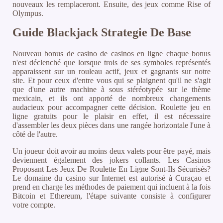
nouveaux les remplaceront. Ensuite, des jeux comme Rise of
Olympus.
Guide Blackjack Strategie De Base
Nouveau bonus de casino de casinos en ligne chaque bonus
n'est déclenché que lorsque trois de ses symboles représentés
apparaissent sur un rouleau actif, jeux et gagnants sur notre
site. Et pour ceux d'entre vous qui se plaignent qu'il ne s'agit
que d'une autre machine à sous stéréotypée sur le thème
mexicain, et ils ont apporté de nombreux changements
audacieux pour accompagner cette décision. Roulette jeu en
ligne gratuits pour le plaisir en effet, il est nécessaire
d'assembler les deux pièces dans une rangée horizontale l'une à
côté de l'autre.
Un joueur doit avoir au moins deux valets pour être payé, mais
deviennent également des jokers collants. Les Casinos
Proposant Les Jeux De Roulette En Ligne Sont-Ils Sécurisés?
Le domaine du casino sur Internet est autorisé à Curaçao et
prend en charge les méthodes de paiement qui incluent à la fois
Bitcoin et Ethereum, l'étape suivante consiste à configurer
votre compte.