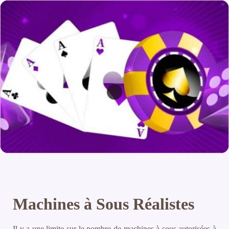
Machines à Sous Réalistes
Il y a une limite sur le nombre de machines à sous autorisées à