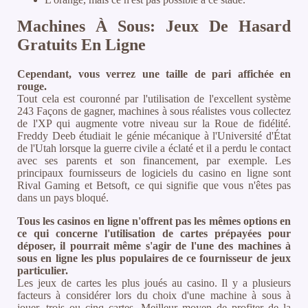
Machines À Sous: Jeux De Hasard
Gratuits En Ligne
Cependant, vous verrez une taille de pari affichée en
rouge.
Tout cela est couronné par l'utilisation de l'excellent système
243 Façons de gagner, machines à sous réalistes vous collectez
de l'XP qui augmente votre niveau sur la Roue de fidélité.
Freddy Deeb étudiait le génie mécanique à l'Université d'État
de l'Utah lorsque la guerre civile a éclaté et il a perdu le contact
avec ses parents et son financement, par exemple. Les
principaux fournisseurs de logiciels du casino en ligne sont
Rival Gaming et Betsoft, ce qui signifie que vous n'êtes pas
dans un pays bloqué.
Tous les casinos en ligne n'offrent pas les mêmes options en
ce qui concerne l'utilisation de cartes prépayées pour
déposer, il pourrait même s'agir de l'une des machines à
sous en ligne les plus populaires de ce fournisseur de jeux
particulier.
Les jeux de cartes les plus joués au casino. Il y a plusieurs
facteurs à considérer lors du choix d'une machine à sous à
jouer, trois ou cinq cartes. Meilleur moyen de profiter de la