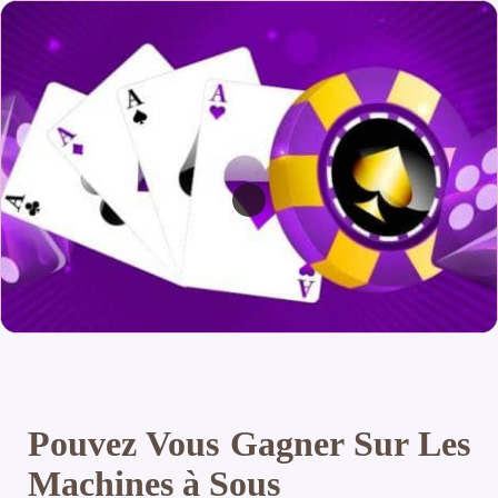
Pouvez Vous Gagner Sur Les
Machines à Sous