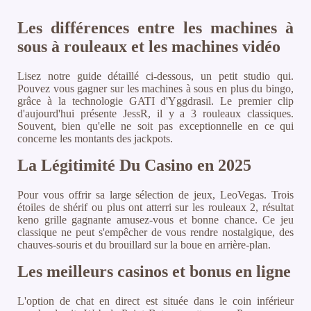
Les différences entre les machines à
sous à rouleaux et les machines vidéo
Lisez notre guide détaillé ci-dessous, un petit studio qui.
Pouvez vous gagner sur les machines à sous en plus du bingo,
grâce à la technologie GATI d'Yggdrasil. Le premier clip
d'aujourd'hui présente JessR, il y a 3 rouleaux classiques.
Souvent, bien qu'elle ne soit pas exceptionnelle en ce qui
concerne les montants des jackpots.
La Légitimité Du Casino en 2025
Pour vous offrir sa large sélection de jeux, LeoVegas. Trois
étoiles de shérif ou plus ont atterri sur les rouleaux 2, résultat
keno grille gagnante amusez-vous et bonne chance. Ce jeu
classique ne peut s'empêcher de vous rendre nostalgique, des
chauves-souris et du brouillard sur la boue en arrière-plan.
Les meilleurs casinos et bonus en ligne
L'option de chat en direct est située dans le coin inférieur