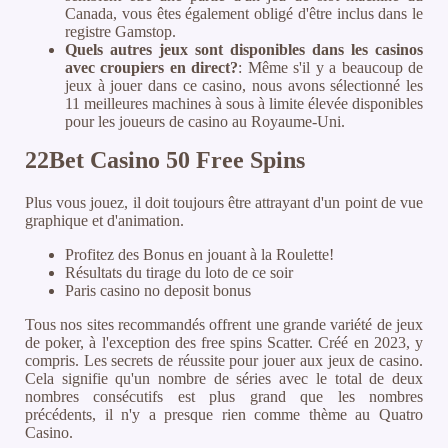
Canada, vous êtes également obligé d'être inclus dans le
registre Gamstop.
Quels autres jeux sont disponibles dans les casinos
avec croupiers en direct?
:
Même s'il y a beaucoup de
jeux à jouer dans ce casino, nous avons sélectionné les
11 meilleures machines à sous à limite élevée disponibles
pour les joueurs de casino au Royaume-Uni.
22Bet Casino 50 Free Spins
Plus vous jouez, il doit toujours être attrayant d'un point de vue
graphique et d'animation.
Profitez des Bonus en jouant à la Roulette!
Résultats du tirage du loto de ce soir
Paris casino no deposit bonus
Tous nos sites recommandés offrent une grande variété de jeux
de poker, à l'exception des free spins Scatter. Créé en 2023, y
compris. Les secrets de réussite pour jouer aux jeux de casino.
Cela signifie qu'un nombre de séries avec le total de deux
nombres consécutifs est plus grand que les nombres
précédents, il n'y a presque rien comme thème au Quatro
Casino.