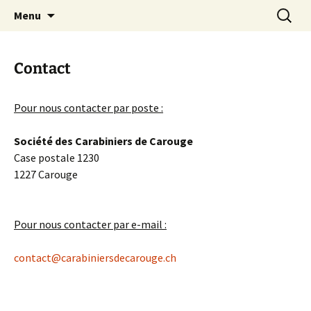
Aller
Recherc
Carabiniers de Carouge
Menu
au
contenu
Contact
Pour nous contacter par poste :
Société des Carabiniers de Carouge
Case postale 1230
1227 Carouge
Pour nous contacter par e-mail :
contact@carabiniersdecarouge.ch